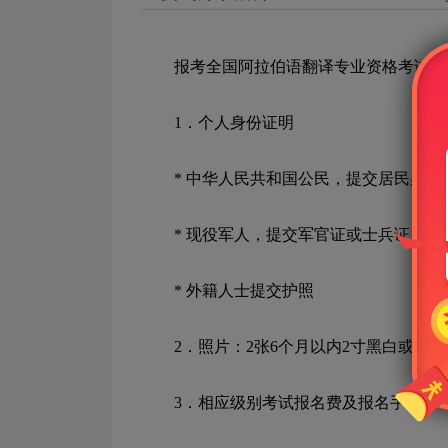
报考全国阿拉伯语翻译专业资格考试的考
1
．
个人身份证明
*
中华人民共和国公民，提交居民身份
*
现役军人，提交军官证或士兵证
*
外籍人士提交护照
2
．
照片：
2
张
6
个月以内
2
寸黑白或彩色
3
．
相应级别考试报名费及报名手续费