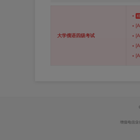
[
大学俄语四级考试
[
[
[
增值电信业